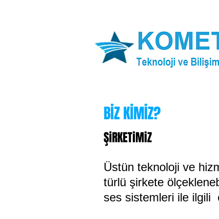
BİZ KİMİZ?
ŞiRKETiMiZ
Üstün teknoloji ve hiz
türlü şirkete ölçeklene
ses sistemleri ile ilgi