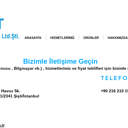
ANASAYFA
HİZMETLERİMİZ
ÜRÜNLER
HAKKIMIZDA
letişime Geçin
ucu , Bilgisayar vb.) , hizmetlerimiz ve fiyat teklifleri için bizimle 
TELEF
r Havuz Sk.
+90 216 210 1
1/2341 Şişli/İstanbul
.tr