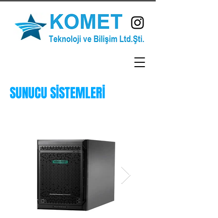
SUNUCU SİSTEMLERİ
I'm a title. Click here to add your own
text and edit me.