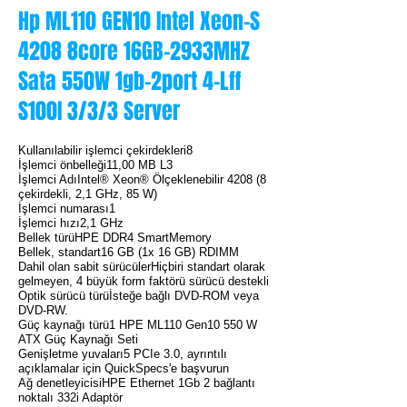
Hp ML110 GEN10 Intel Xeon-S
hpsrv.jpg
hpsrv.jpg
4208 8core 16GB-2933MHZ
Sata 550W 1gb-2port 4-Lff
S100I 3/3/3 Server
Kullanılabilir işlemci çekirdekleri8
İşlemci önbelleği11,00 MB L3
İşlemci AdıIntel® Xeon® Ölçeklenebilir 4208 (8
çekirdekli, 2,1 GHz, 85 W)
İşlemci numarası1
İşlemci hızı2,1 GHz
Bellek türüHPE DDR4 SmartMemory
Bellek, standart16 GB (1x 16 GB) RDIMM
Dahil olan sabit sürücülerHiçbiri standart olarak
gelmeyen, 4 büyük form faktörü sürücü destekli
Optik sürücü türüİsteğe bağlı DVD-ROM veya
DVD-RW.
Güç kaynağı türü1 HPE ML110 Gen10 550 W
ATX Güç Kaynağı Seti
Genişletme yuvaları5 PCIe 3.0, ayrıntılı
açıklamalar için QuickSpecs'e başvurun
Ağ denetleyicisiHPE Ethernet 1Gb 2 bağlantı
noktalı 332i Adaptör