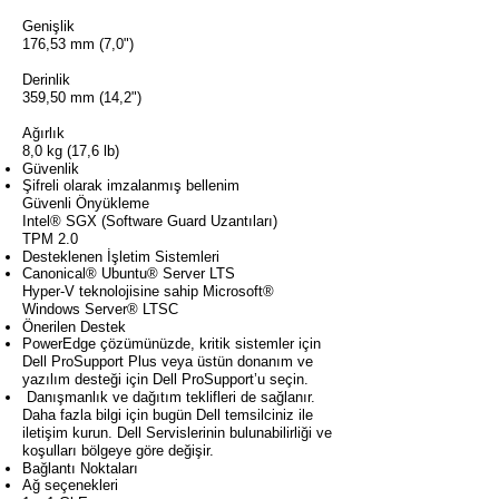
Genişlik
176,53 mm (7,0")
Derinlik
359,50 mm (14,2")
Ağırlık
8,0 kg (17,6 lb)
Güvenlik
Şifreli olarak imzalanmış bellenim
Güvenli Önyükleme
Intel® SGX (Software Guard Uzantıları)
TPM 2.0
Desteklenen İşletim Sistemleri
Canonical® Ubuntu® Server LTS
Hyper-V teknolojisine sahip Microsoft®
Windows Server® LTSC
Önerilen Destek
PowerEdge çözümünüzde, kritik sistemler için
Dell ProSupport Plus veya üstün donanım ve
yazılım desteği için Dell ProSupport’u seçin.
Danışmanlık ve dağıtım teklifleri de sağlanır.
Daha fazla bilgi için bugün Dell temsilciniz ile
iletişim kurun. Dell Servislerinin bulunabilirliği ve
koşulları bölgeye göre değişir.
Bağlantı Noktaları
Ağ seçenekleri