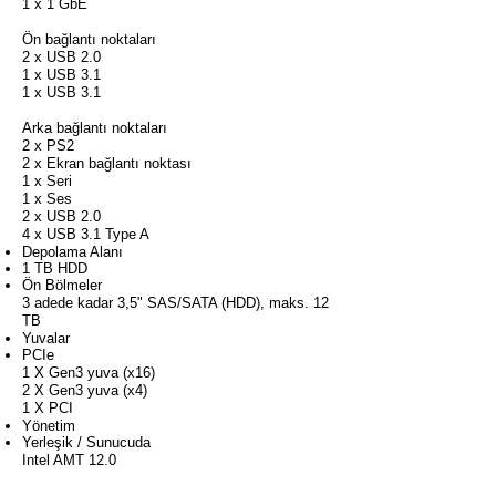
1 x 1 GbE
Ön bağlantı noktaları
2 x USB 2.0
1 x USB 3.1
1 x USB 3.1
Arka bağlantı noktaları
2 x PS2
2 x Ekran bağlantı noktası
1 x Seri
1 x Ses
2 x USB 2.0
4 x USB 3.1 Type A
Depolama Alanı
1 TB HDD
Ön Bölmeler
3 adede kadar 3,5" SAS/SATA (HDD), maks. 12
TB
Yuvalar
PCIe
1 X Gen3 yuva (x16)
2 X Gen3 yuva (x4)
1 X PCI
Yönetim
Yerleşik / Sunucuda
Intel AMT 12.0