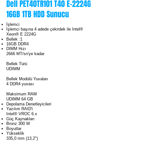
​Dell PET40TR101 T40 E-2224G
dellsrv.jpg
dellsrv.jpg
16GB 1TB HDD Sunucu
İşlemci
İşlemci başına 4 adede çekirdek ile Intel®
Xeon® E 2224G
Bellek :1
16GB DDR4
DIMM Hızı
2666 MT/sn'ye kadar
Bellek Türü
UDIMM
Bellek Modülü Yuvaları
4 DDR4 yuvası
Maksimum RAM
UDIMM 64 GB
Depolama Denetleyicileri
Yazılım RAID'i
Intel® VROC 6.x
Güç Kaynakları
Bronz 300 W
Boyutlar
Yükseklik
335,0 mm (13,2")